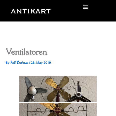
Skip
to
zurück
content
Ventilatoren
Ralf Durbass
By
/
28. May 2019