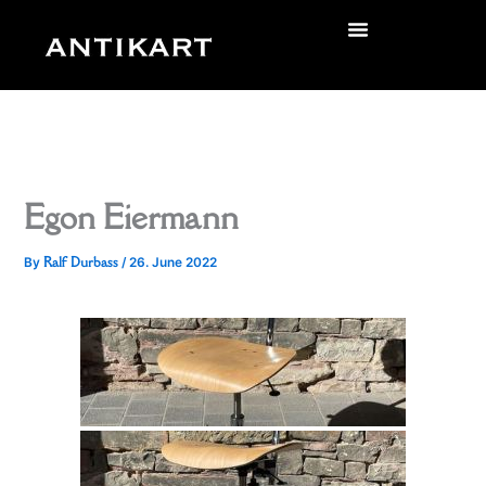
Skip
to
zurück
content
Egon Eiermann
Ralf Durbass
By
/
26. June 2022