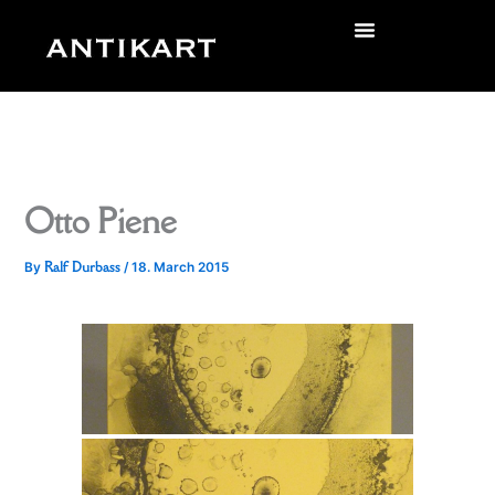
Skip
to
zurück
content
Otto Piene
Ralf Durbass
By
/
18. March 2015