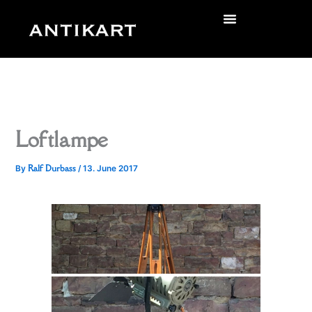
Skip
to
zurück
content
Loftlampe
Ralf Durbass
By
/
13. June 2017