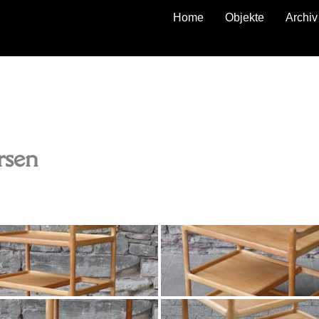
Home
Objekte
Archiv
zurück
rsen