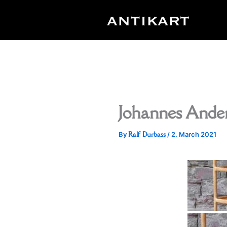
Skip
to
content
Johannes Ande
Ralf Durbass
By
/
2. March 2021