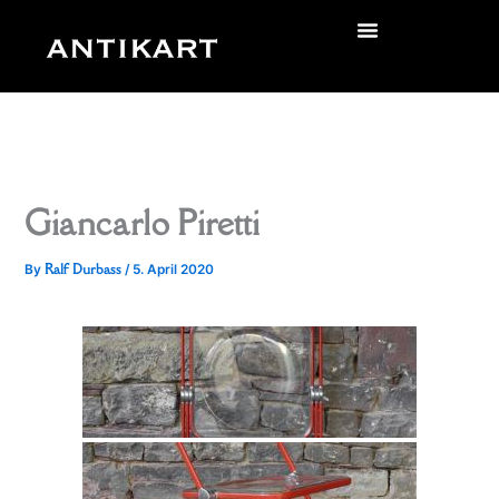
Skip
to
zurück
content
Giancarlo Piretti
Ralf Durbass
By
/
5. April 2020