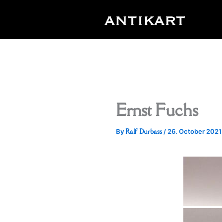
Skip
to
content
Ernst Fuchs
Ralf Durbass
By
/
26. October 2021