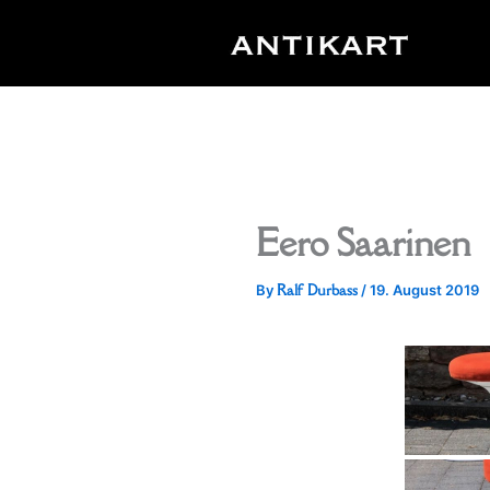
Skip
to
content
Eero Saarinen
Ralf Durbass
By
/
19. August 2019