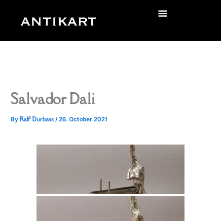
Skip
to
zurück
content
Salvador Dali
Ralf Durbass
By
/
26. October 2021