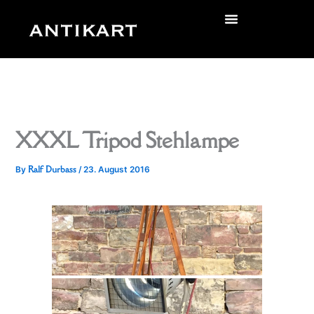
Skip
to
zurück
content
XXXL Tripod Stehlampe
Ralf Durbass
By
/
23. August 2016