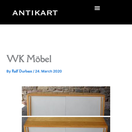
Skip
to
zurück
content
WK Möbel
Ralf Durbass
By
/
24. March 2020