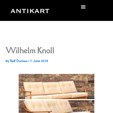
Skip
to
zurück
content
Wilhelm Knoll
Ralf Durbass
By
/
7. June 2019