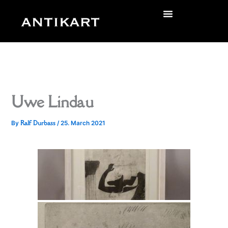
Skip
to
zurück
content
Uwe Lindau
Ralf Durbass
By
/
25. March 2021