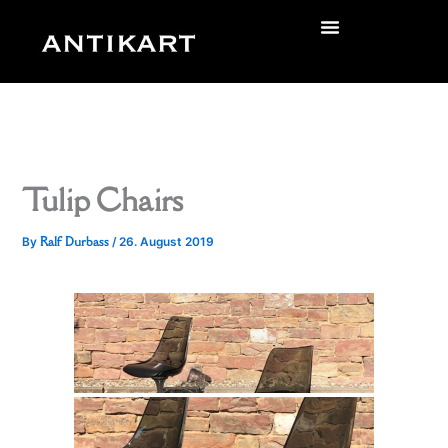
Skip
to
zurück
content
Tulip Chairs
Ralf Durbass
By
/
26. August 2019