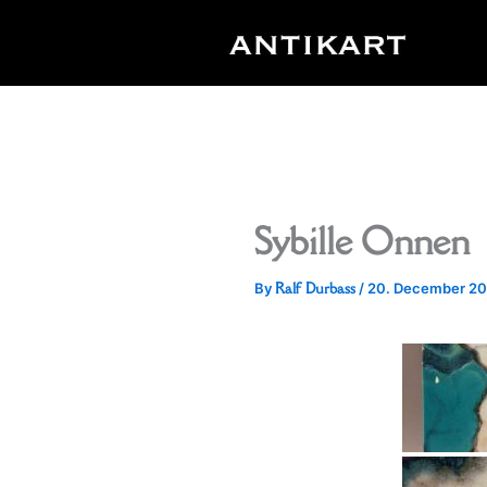
Skip
to
content
Sybille Onnen
Ralf Durbass
By
/
20. December 20