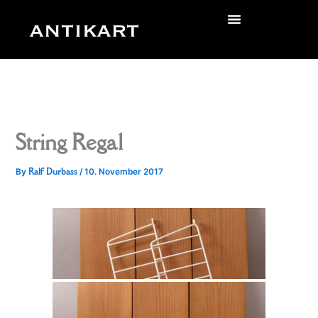
Skip
to
zurück
content
String Regal
Ralf Durbass
By
/
10. November 2017