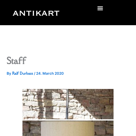
Skip
to
zurück
content
Staff
Ralf Durbass
By
/
24. March 2020