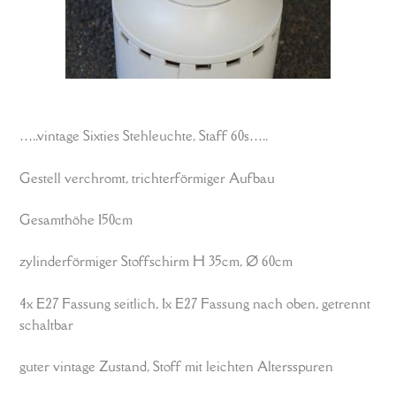
…..vintage Sixties Stehleuchte, Staff 60s…..
Gestell verchromt, trichterförmiger Aufbau
Gesamthöhe 150cm
zylinderförmiger Stoffschirm H 35cm, Ø 60cm
4x E27 Fassung seitlich, 1x E27 Fassung nach oben, getrennt
schaltbar
guter vintage Zustand, Stoff mit leichten Altersspuren