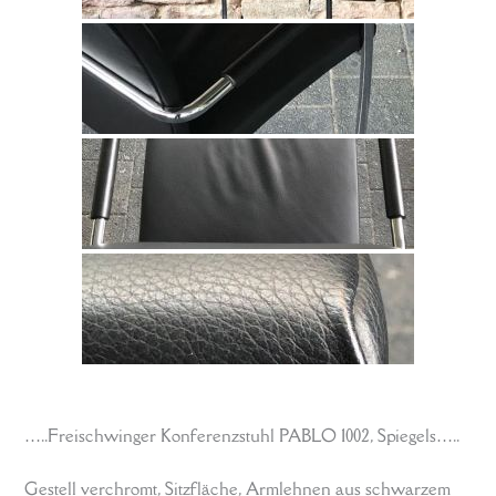
…..Freischwinger Konferenzstuhl PABLO 1002, Spiegels…..
Gestell verchromt, Sitzfläche, Armlehnen aus schwarzem