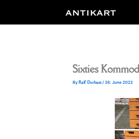
Skip
to
content
Sixties Kommo
Ralf Durbass
By
/
26. June 2022