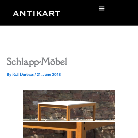
Skip
to
zurück
content
Schlapp-Möbel
Ralf Durbass
By
/
21. June 2018