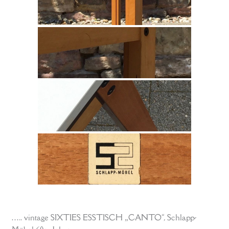
….. vintage SIXTIES ESSTISCH „CANTO“, Schlapp-