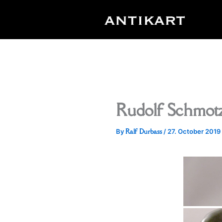
Skip
to
content
Rudolf Schmot
Ralf Durbass
By
/
27. October 2019