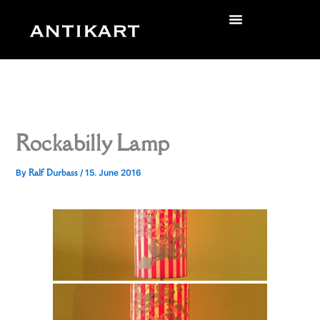
Skip
to
zurück
content
Rockabilly Lamp
Ralf Durbass
By
/
15. June 2016