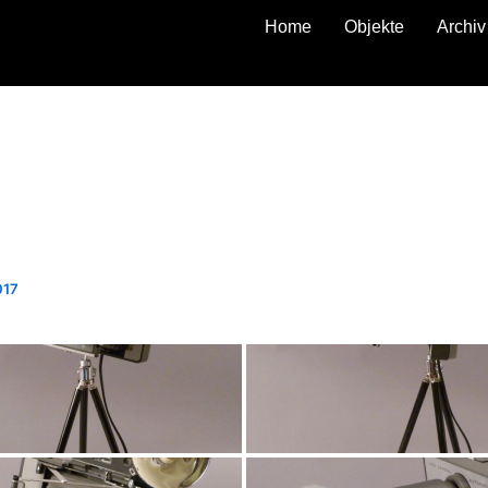
Home
Objekte
Archiv
zurück
017