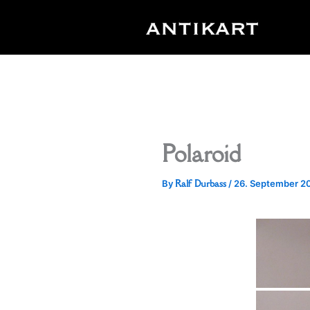
Skip
to
content
Polaroid
Ralf Durbass
By
/
26. September 2