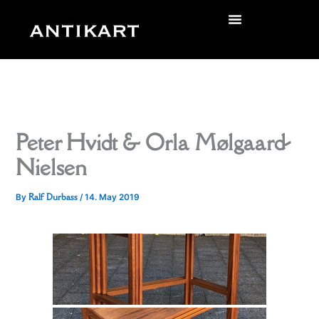
Skip
to
zurück
content
Peter Hvidt & Orla Mølgaard-
Nielsen
Ralf Durbass
By
/
14. May 2019