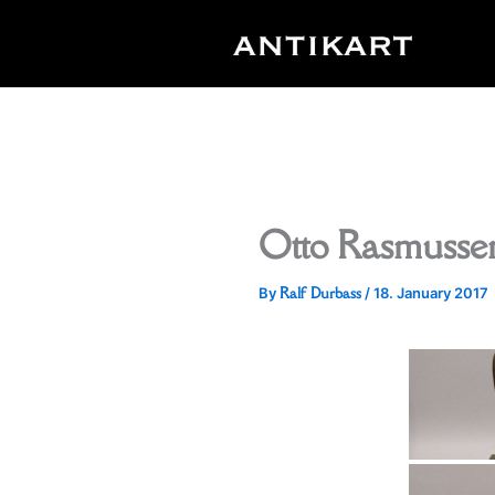
Skip
to
content
Otto Rasmusse
Ralf Durbass
By
/
18. January 2017