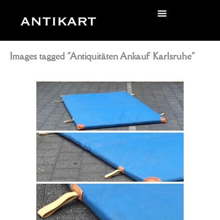
Skip
to
zurück
content
Images tagged "Antiquitäten Ankauf Karlsruhe"