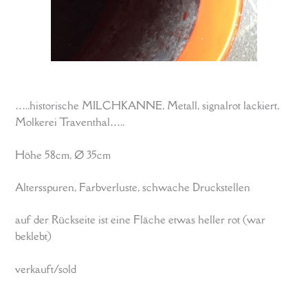
…..historische MILCHKANNE, Metall, signalrot lackiert,
Molkerei Traventhal…..
Höhe 58cm, Ø 35cm
Altersspuren, Farbverluste, schwache Druckstellen
auf der Rückseite ist eine Fläche etwas heller rot (war
beklebt)
verkauft/sold