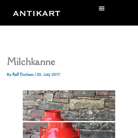
Skip
to
zurück
content
Milchkanne
Ralf Durbass
By
/
20. July 2017