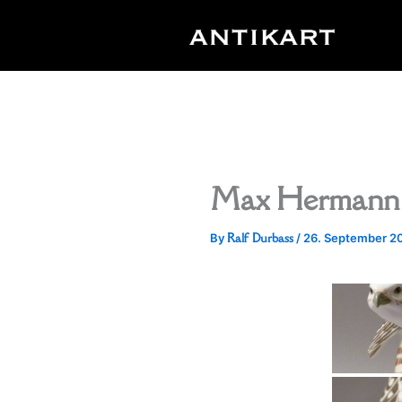
Skip
to
content
Max Hermann 
Ralf Durbass
By
/
26. September 2