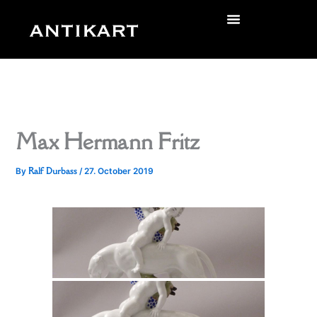
Skip
to
zurück
content
Max Hermann Fritz
Ralf Durbass
By
/
27. October 2019