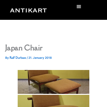
Skip
to
zurück
content
Japan Chair
Ralf Durbass
By
/
21. January 2018