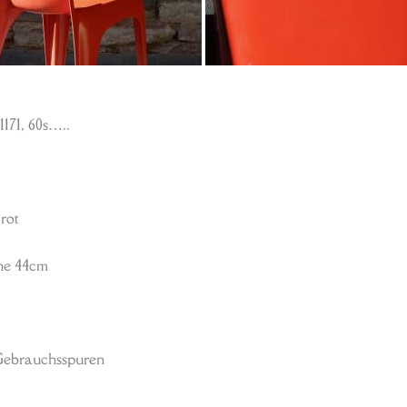
171, 60s…..
 rot
öhe 44cm
 Gebrauchsspuren