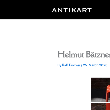
Skip
to
content
Helmut Bätzne
Ralf Durbass
By
/
25. March 2020