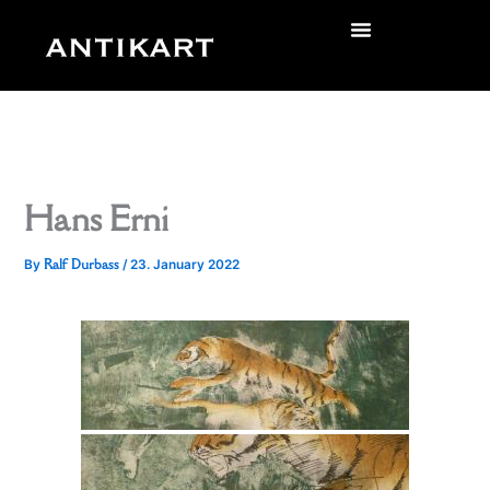
Skip
to
zurück
content
Hans Erni
Ralf Durbass
By
/
23. January 2022