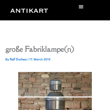
Skip
to
zurück
content
große Fabriklampe(n)
Ralf Durbass
By
/
17. March 2015