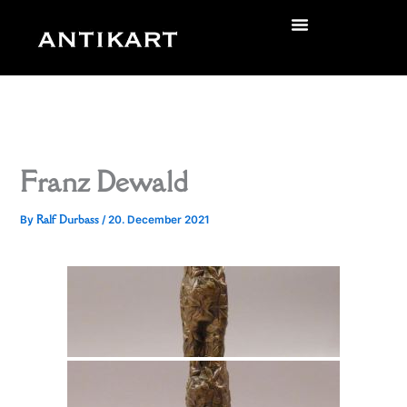
Skip
to
zurück
content
Franz Dewald
Ralf Durbass
By
/
20. December 2021