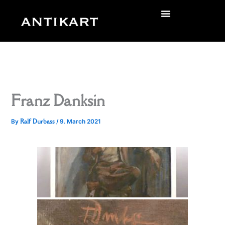
Skip
to
zurück
content
Franz Danksin
Ralf Durbass
By
/
9. March 2021