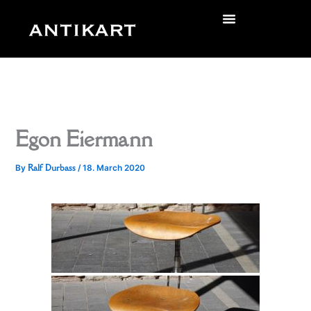
Skip
to
zurück
content
Egon Eiermann
Ralf Durbass
By
/
18. March 2020