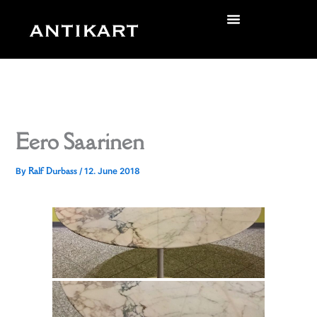
Skip
to
zurück
content
Eero Saarinen
Ralf Durbass
By
/
12. June 2018