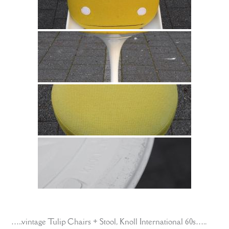
…..vintage Tulip Chairs + Stool, Knoll International 60s…..