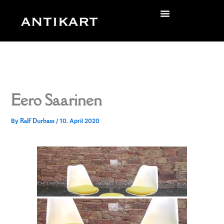
Skip
to
zurück
content
Eero Saarinen
Ralf Durbass
By
/
10. April 2020