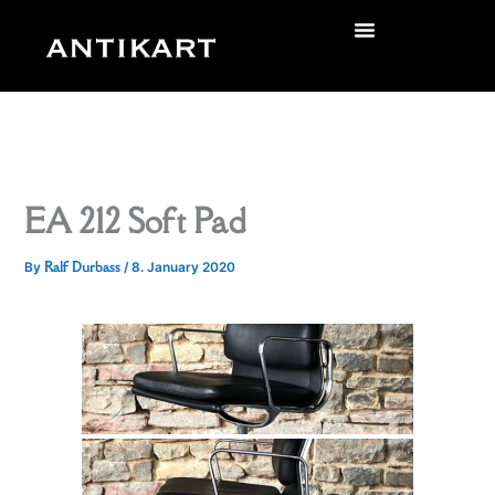
Skip
to
zurück
content
EA 212 Soft Pad
Ralf Durbass
By
/
8. January 2020