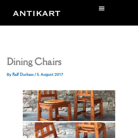
Skip
to
zurück
content
Dining Chairs
Ralf Durbass
By
/
5. August 2017