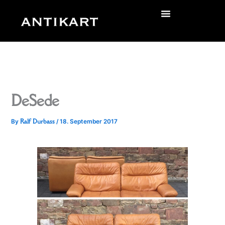
Skip
to
zurück
content
DeSede
Ralf Durbass
By
/
18. September 2017