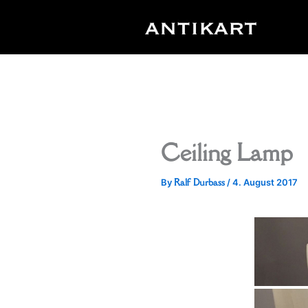
Skip
to
content
Ceiling Lamp
Ralf Durbass
By
/
4. August 2017