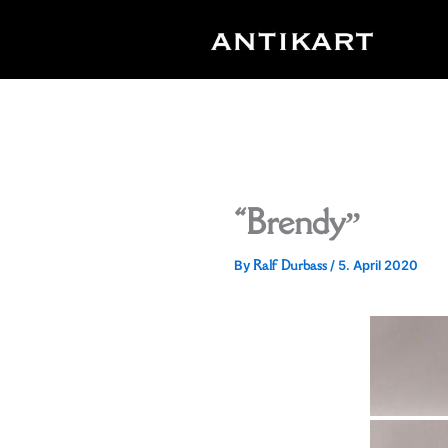
Skip
to
content
“Brendy”
Ralf Durbass
By
/
5. April 2020