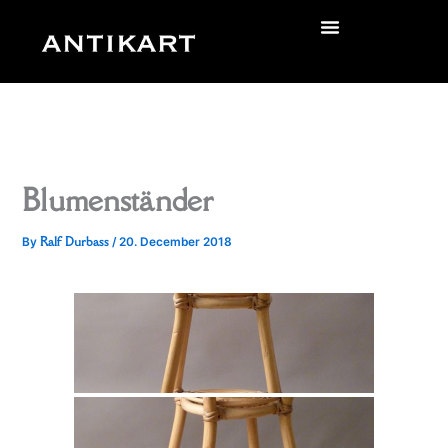
Skip
to
zurück
content
Blumenständer
Ralf Durbass
By
/
20. December 2018