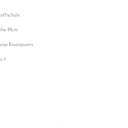
toffschale
höhe 44cm
weise Kratzspuren
n !!