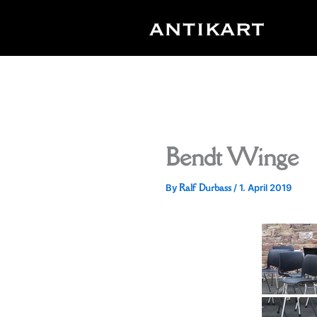
Skip
to
content
Bendt Winge
Ralf Durbass
By
/
1. April 2019