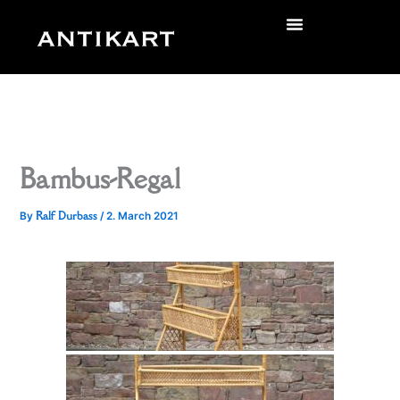
Skip
to
zurück
content
Bambus-Regal
Ralf Durbass
By
/
2. March 2021