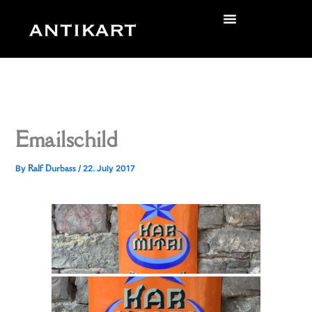
Skip
to
zurück
content
Emailschild
Ralf Durbass
By
/
22. July 2017