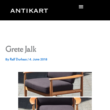
Skip
to
zurück
content
Grete Jalk
Ralf Durbass
By
/
4. June 2018