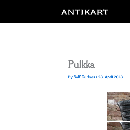
Skip
to
content
Pulkka
Ralf Durbass
By
/
28. April 2018