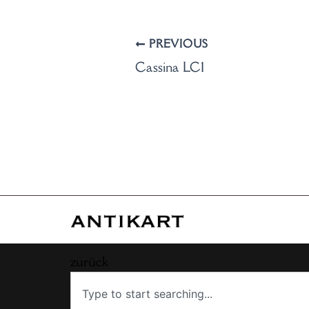
PREVIOUS
Cassina LC1
zurück
Search