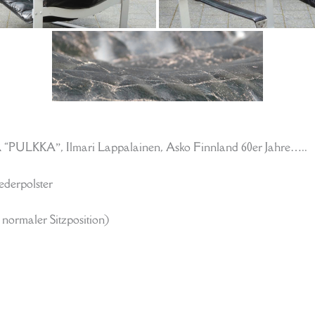
ULKKA”, Ilmari Lappalainen, Asko Finnland 60er Jahre…..
ederpolster
 normaler Sitzposition)