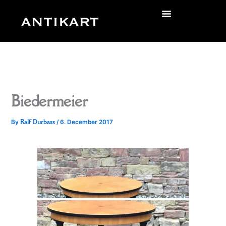
Skip
to
zurück
content
Biedermeier
Ralf Durbass
By
/
6. December 2017